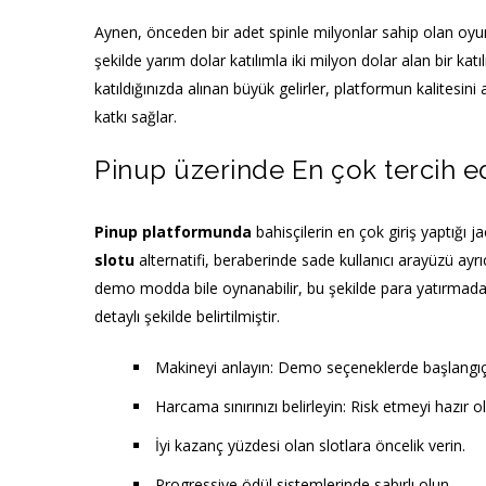
Aynen, önceden bir adet spinle milyonlar sahip olan oyunc
şekilde yarım dolar katılımla iki milyon dolar alan bir katı
katıldığınızda alınan büyük gelirler, platformun kalitesini 
katkı sağlar.
Pinup üzerinde En çok tercih ed
Pinup platformunda
bahisçilerin en çok giriş yaptığı 
slotu
alternatifi, beraberinde sade kullanıcı arayüzü ayrı
demo modda bile oynanabilir, bu şekilde para yatırmadan
detaylı şekilde belirtilmiştir.
Makineyi anlayın: Demo seçeneklerde başlangıç
Harcama sınırınızı belirleyin: Risk etmeyi hazır 
İyi kazanç yüzdesi olan slotlara öncelik verin.
Progressive ödül sistemlerinde sabırlı olun.