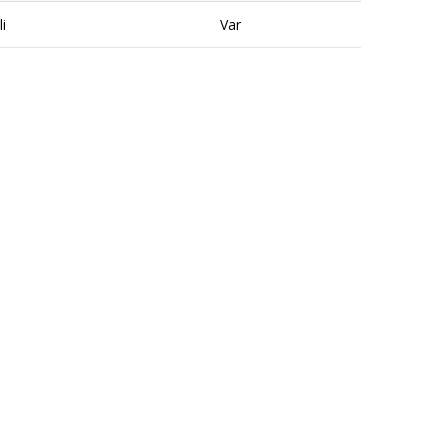
i
Var