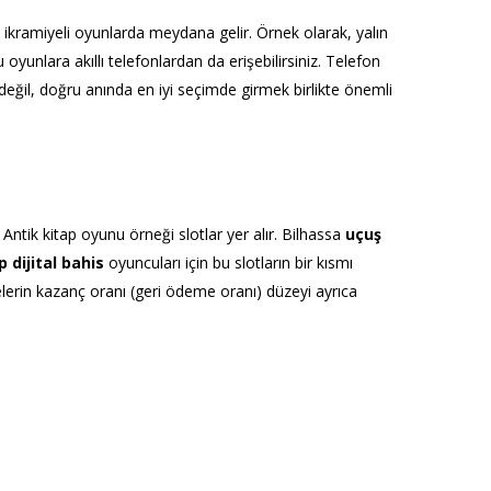
n ikramiyeli oyunlarda meydana gelir. Örnek olarak, yalın
oyunlara akıllı telefonlardan da erişebilirsiniz. Telefon
değil, doğru anında en iyi seçimde girmek birlikte önemli
Antik kitap oyunu örneği slotlar yer alır. Bilhassa
uçuş
p dijital bahis
oyuncuları için bu slotların bir kısmı
erin kazanç oranı (geri ödeme oranı) düzeyi ayrıca