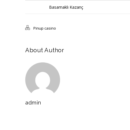
Basamaklı Kazanç
Pinup casino
About Author
admin