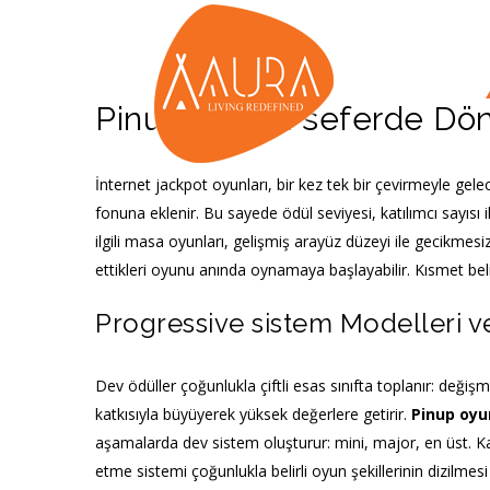
Posted on 11 Feb 2025
/
0
/
admin
PINUP ILE TEK SEFERDE DÖNÜŞLE MI
Pinup ile Tek seferde Dö
İnternet jackpot oyunları, bir kez tek bir çevirmeyle gel
fonuna eklenir. Bu sayede ödül seviyesi, katılımcı sayısı
ilgili masa oyunları, gelişmiş arayüz düzeyi ile gecikmesiz
ettikleri oyunu anında oynamaya başlayabilir. Kısmet belirl
Progressive sistem Modelleri v
Dev ödüller çoğunlukla çiftli esas sınıfta toplanır: değiş
katkısıyla büyüyerek yüksek değerlere getirir.
Pinup oyu
aşamalarda dev sistem oluşturur: mini, major, en üst. Ka
etme sistemi çoğunlukla belirli oyun şekillerinin dizilme