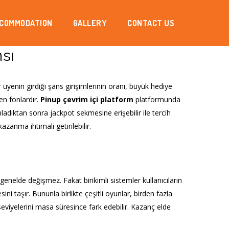
COMMODATION
GALLERY
CONTACT US
sı
üyenin girdiği şans girişimlerinin oranı, büyük hediye
en fonlardır.
Pinup çevrim içi platform
platformunda
dıktan sonra jackpot sekmesine erişebilir ile tercih
azanma ihtimali getirilebilir.
genelde değişmez. Fakat birikimli sistemler kullanıcıların
i taşır. Bununla birlikte çeşitli oyunlar, birden fazla
eviyelerini masa süresince fark edebilir. Kazanç elde