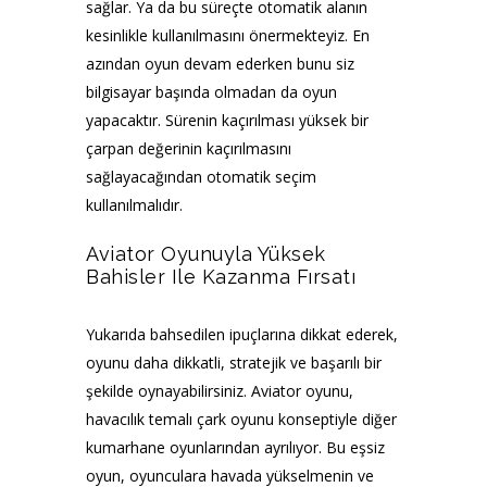
sağlar. Ya da bu süreçte otomatik alanın
kesinlikle kullanılmasını önermekteyiz. En
azından oyun devam ederken bunu siz
bilgisayar başında olmadan da oyun
yapacaktır. Sürenin kaçırılması yüksek bir
çarpan değerinin kaçırılmasını
sağlayacağından otomatik seçim
kullanılmalıdır.
Aviator Oyunuyla Yüksek
Bahisler Ile Kazanma Fırsatı
Yukarıda bahsedilen ipuçlarına dikkat ederek,
oyunu daha dikkatli, stratejik ve başarılı bir
şekilde oynayabilirsiniz. Aviator oyunu,
havacılık temalı çark oyunu konseptiyle diğer
kumarhane oyunlarından ayrılıyor. Bu eşsiz
oyun, oyunculara havada yükselmenin ve