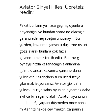
Aviator Sinyal Hilesi Ücretsiz
Nedir?
Fakat bunların yalnızca geçmiş oyunlara
dayandığını ve bundan sonra ne olacağını
garanti edemeyeceğini unutmayın. Bu
yüzden, kazanma şansınızı düşürme riskini
göze alarak bunlara çok fazla
güvenmemeniz tercih edilir. Bu, the girl
oynayışınızda kazanacağınız anlamına
gelmez, ancak kazanma şansınız daha
yüksektir. Kazançlarınızı en üst düzeye
çıkarmak istiyorsanız, Aviator gibi daha
yüksek RTP’ye sahip oyunları oynamak daha
akıllıca bir seçim olabilir. Aviator oyununun
ana hedefi, çarpanı düşmeden önce bahis
miktarınızı nakde çevirmektir. Çarpanınız