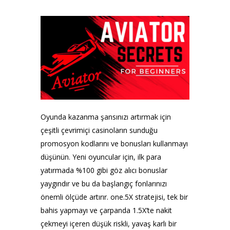
Oyunda kazanma şansınızı artırmak için
çeşitli çevrimiçi casinoların sunduğu
promosyon kodlarını ve bonusları kullanmayı
düşünün. Yeni oyuncular için, ilk para
yatırmada %100 gibi göz alıcı bonuslar
yaygındır ve bu da başlangıç fonlarınızı
önemli ölçüde artırır. one.5X stratejisi, tek bir
bahis yapmayı ve çarpanda 1.5X’te nakit
çekmeyi içeren düşük riskli, yavaş karlı bir