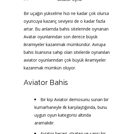
Bir uçağın yükselme hızı ne kadar çok olursa
oyuncuya kazanç seviyesi de o kadar fazla
artar. Bu anlamda bahis sitelerinde oynanan
Avatar oyunlarından son derece büyük
ikramiyeler kazanmak mümkündür. Avrupa
bahis lisansına sahip olan sitelerde oynanılan
aviator oyunlarından çok büyük ikramiyeler
kazanmak mümkün oluyor.
Aviator Bahis
Bir kişi Aviator demosunu sunan bir
kumarhaneyle ilk karşılaştığında, bunu
uygun oyun kategorisi altında
aramalıdır.
Aviator beceri, strateji ve şansı bir