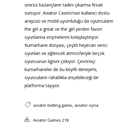
sınırsız kazançların tadını çıkarma fırsatı
sunuyor. Aviator Casino’nun kullanıcı dostu
arayüzü ve mobil uyumluluğu da oyuncuların
the girl a great ve the girl yerden favori
oyunlarına erişmelerini kolaylaştırıyor.
Kumarhane dünyası, çeşitli heyecan verici
oyunları ve eğlenceli atmosferiyle birçok
oyuncunun ilgisini çekiyor. Çevrimiçi
kumarhaneler de bu keyifli deneyimi,
oyuncuların rahatlıkla erişebileceği bir
platforma taşıyor.
,
aviator betting game
aviator oyna
Aviator Games 218