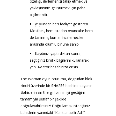
özelliği, ilerlemenizi takip etmek ve
yaklaşımınızı geliştirmek için paha
biçilmezdir.
yr yılından beri faaliyet gösteren
Mostbet, hem sıradan oyuncular hem
de tanınmış kumar incelemecileri
arasında olumlu bir üne sahip.
Kaydınızı yaptırdıktan sonra,
seçtiğiniz kimlik bilgilerini kullanarak
yeni Aviator hesabınıza erişin.
The Woman oyun oturumu, doğrudan blok
zinciri üzerinde bir SHA256 hashine dayanır.
Bahislerinizin the girl birinin iyi geçtiğini
tamamıyla şeffaf bir şekilde
doğrulayabilirsiniz! Doğrulamak istediğiniz
bahislerin yanındaki “Kanıtlanabilir Adil”