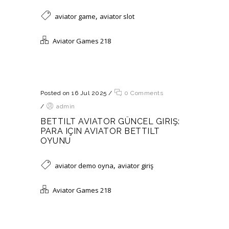
,
aviator game
aviator slot
Aviator Games 218
Posted on 16 Jul 2025
/
0 Comments
/
admin
BETTILT AVIATOR GÜNCEL GIRIŞ:
PARA IÇIN AVIATOR BETTILT
OYUNU
,
aviator demo oyna
aviator giriş
Aviator Games 218