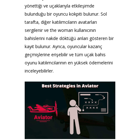
yönettiği ve uçaklarıyla etkileşimde
bulunduğu bir oyuncu kokpiti bulunur. Sol
tarafta, diğer katılımcıların avatarları
sergilenir ve the woman kullanıcının
bahislerini nakde döktüğü anları gösteren bir
kayıt bulunur. Ayrıca, oyuncular kazanç
geçmişlerine erişebilir ve tüm uçak bahis
oyunu katılımcılarının en yüksek ödemelerini
inceleyebilirler.